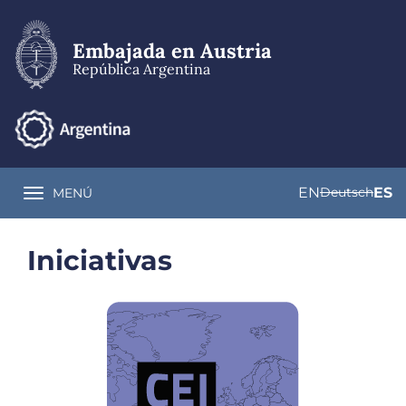
Pasar
al
contenido
Embajada en Austria
principal
República Argentina
EN
Deutsch
ES
MENÚ
Toggle navigation
Iniciativas