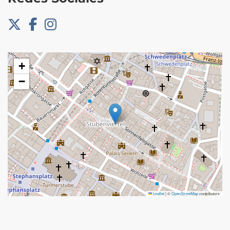
+
−
Leaflet
|
©
OpenStreetMap
contributors