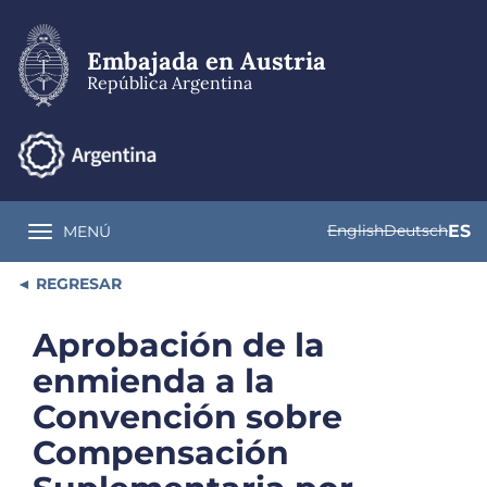
Pasar
al
contenido
Embajada en Austria
principal
República Argentina
English
Deutsch
ES
MENÚ
Toggle navigation
REGRESAR
Aprobación de la
enmienda a la
Convención sobre
Compensación