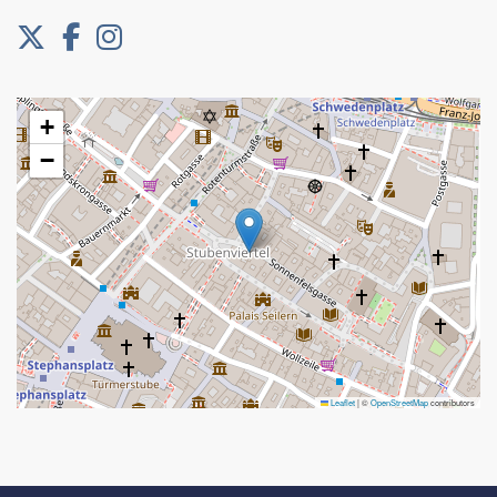
+
−
Leaflet
|
©
OpenStreetMap
contributors