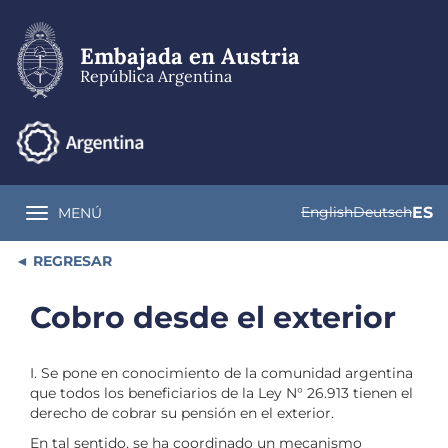
Pasar
al
contenido
Embajada en Austria
principal
República Argentina
English
Deutsch
ES
MENÚ
Toggle navigation
REGRESAR
Cobro desde el exterior
I. Se pone en conocimiento de la comunidad argentina
que todos los beneficiarios de la Ley N° 26.913 tienen el
derecho de cobrar su pensión en el exterior.
En tal sentido, se ha coordinado un mecanismo