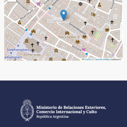
Leaflet
|
©
OpenStreetMap
contributors