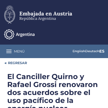
Pasar
al
contenido
Embajada en Austria
principal
República Argentina
English
Deutsch
ES
MENÚ
Toggle navigation
REGRESAR
El Canciller Quirno y
Rafael Grossi renovaron
dos acuerdos sobre el
uso pacífico de la