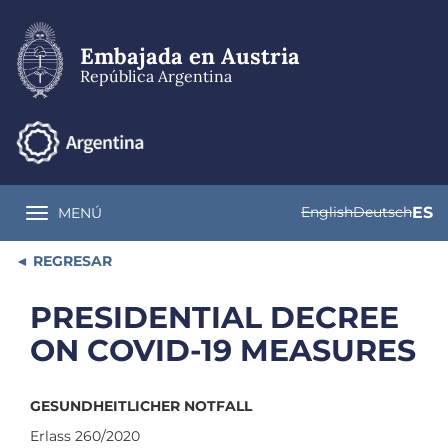
Pasar
al
contenido
Embajada en Austria
principal
República Argentina
English
Deutsch
ES
MENÚ
Toggle navigation
REGRESAR
PRESIDENTIAL DECREE
ON COVID-19 MEASURES
GESUNDHEITLICHER NOTFALL
Erlass 260/2020