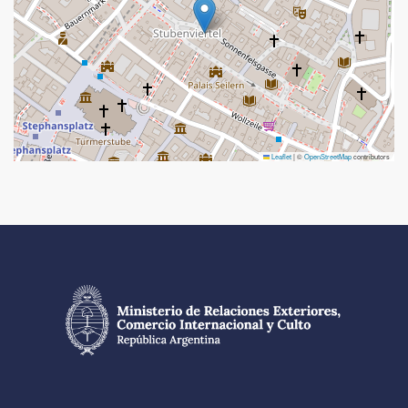
Leaflet
|
©
OpenStreetMap
contributors