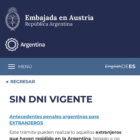
Pasar
al
contenido
Embajada en Austria
principal
República Argentina
English
DE
ES
MENÚ
Toggle navigation
REGRESAR
SIN DNI VIGENTE
Antecedentes penales argentinos para
EXTRANJEROS
Este trámite pueden realizarlo aquellos
extranjeros
que hayan residido en la Argentina
, tengan o no