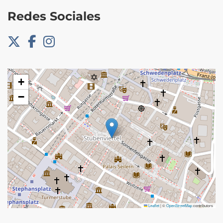
Redes Sociales
+
−
Leaflet
|
©
OpenStreetMap
contributors