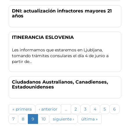
DNI: actualización infractores mayores 21
años
ITINERANCIA ESLOVENIA
Les informamos que estaremos en Ljubljana,
tomando trámites consulares el día 4 de junio a
partir de...
Ciudadanos Australianos, Canadienses,
Estadounidenses
« primera
‹ anterior
…
2
3
4
5
6
7
8
9
10
siguiente ›
última »