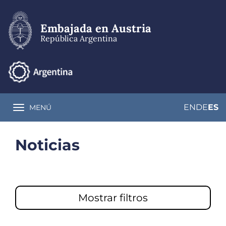
Pasar
al
contenido
Embajada en Austria
principal
República Argentina
EN
DE
ES
MENÚ
Toggle navigation
Noticias
Mostrar filtros