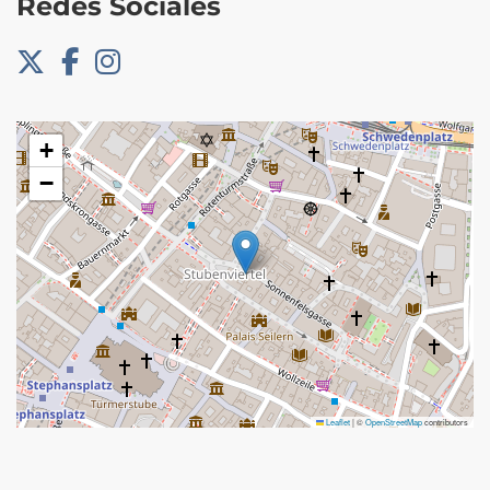
Redes Sociales
+
−
Leaflet
|
©
OpenStreetMap
contributors